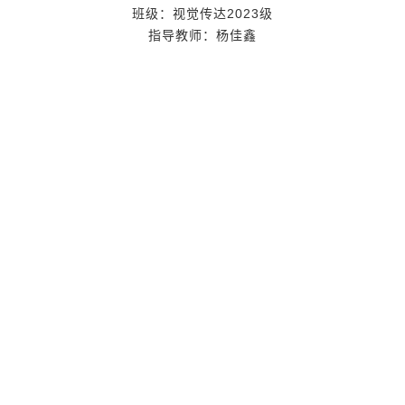
班级：
视觉传达
2023
级
指导教师：
杨佳鑫