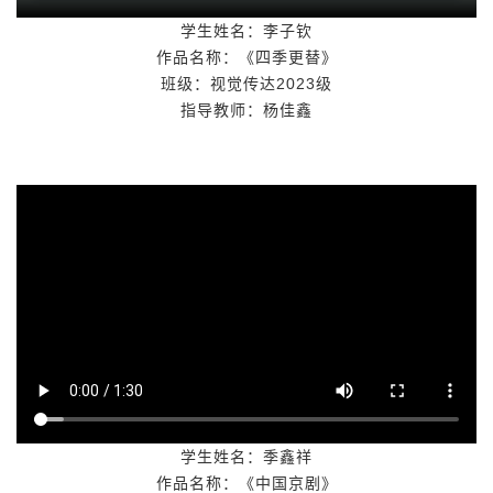
学生姓名：
李子钦
作品名称
：《
四季更替
》
班级：
视觉传达
2023
级
指导教师：
杨佳鑫
学生姓名：
季鑫祥
作品名称
：《
中国京剧
》